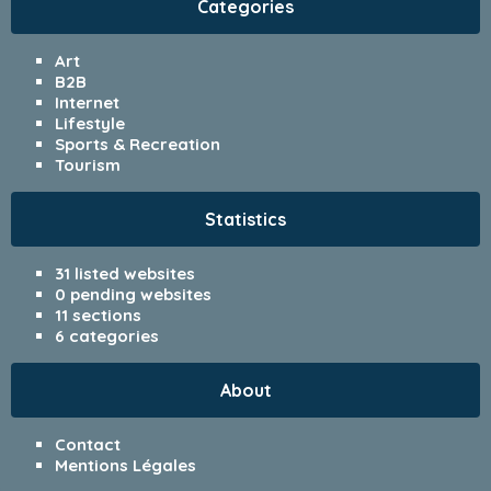
Categories
Art
B2B
Internet
Lifestyle
Sports & Recreation
Tourism
Statistics
31 listed websites
0 pending websites
11 sections
6 categories
About
Contact
Mentions Légales