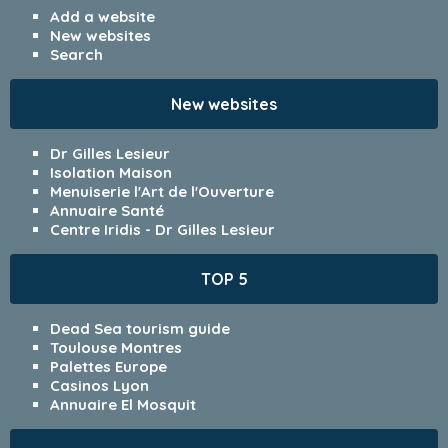
Add a website
New websites
Search
New websites
Dr Gilles Lesieur
Isolation Maison
Menuiserie l'Art de l'Ouverture
Annuaire Santé
Centre Iridis - Dr Gilles Lesieur
TOP 5
Dead Sea tourism guide
Toulouse Montres
Palettes Europe
Casinos Lyon
Annuaire El Mosquit