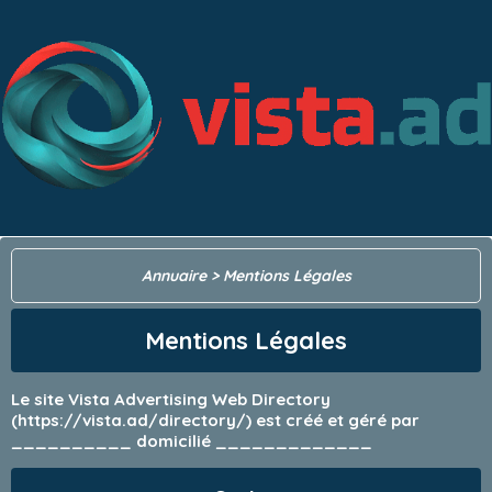
Annuaire
> Mentions Légales
Mentions Légales
Le site Vista Advertising Web Directory
(https://vista.ad/directory/) est créé et géré par
__________ domicilié _____________