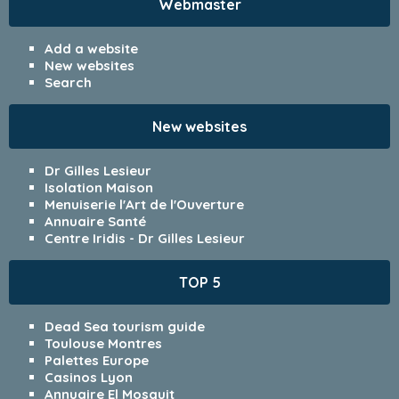
Webmaster
Add a website
New websites
Search
New websites
Dr Gilles Lesieur
Isolation Maison
Menuiserie l'Art de l'Ouverture
Annuaire Santé
Centre Iridis - Dr Gilles Lesieur
TOP 5
Dead Sea tourism guide
Toulouse Montres
Palettes Europe
Casinos Lyon
Annuaire El Mosquit