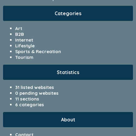
Categories
Art
B2B
Internet
Lifestyle
Sports & Recreation
Tourism
Statistics
31 listed websites
0 pending websites
11 sections
6 categories
About
Contact